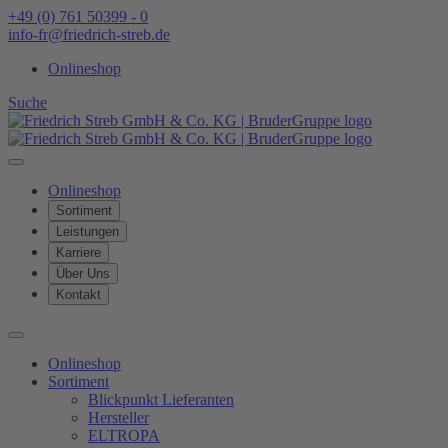
+49 (0) 761 50399 - 0
info-fr@friedrich-streb.de
Onlineshop
Suche
Onlineshop
Sortiment
Leistungen
Karriere
Über Uns
Kontakt
Onlineshop
Sortiment
Blickpunkt Lieferanten
Hersteller
ELTROPA