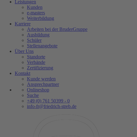
Leistungen
Kunden
e-masters
Weiterbildung
Karriere
Arbeiten bei der BruderGruppe
Ausbildung
Schüler
Stellenangebote
Über Uns
Standorte
Verbände
Zertifizierung
Kontakt
Kunde werden
Ansprechpartner
Onlineshop
Suche
+49 (0) 761 50399 - 0
info-fr@friedrich-streb.de