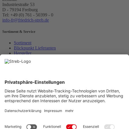
Industriestraße 53
D - 79194 Freiburg
Tel: +49 (0) 761 - 50399 - 0
info-fr@friedrich-streb.de
Sortiment & Service
Sortiment
Blickpunkt Lieferanten
Hersteller
Eltropa
Unsere Kunden
Leistungen
Kunden
e-masters
Schulungen & eAcademy
Über uns
Über uns
Standorte